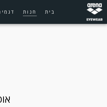
בית
חנות
דגמים
אופ