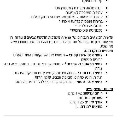
קלות משקל
הגנה מלאה מקרינת UV (100%)
עמידות משופרת לשריטות
עמידות לפגיעות – פי 10 מעדשות פלסטיק רגילות
בהירות אופטית בדרגת איכות 1
טכנולוגיה פולרייזד*
טכנולוגיה פוטוכרומית*
עדשות הביצועים הגבוהים של Arena משלבות הדגשת צבעים וניגודיות. הן
מציעות סינון מתקדם של אור וצבעים, חדות גבוהה בכל מצב ונוחות ראייה
ממושכת.
ציפויים מתקדמים:
ציפוי אנטי-רפלקטיבי
– מפחית את השתקפויות האור ומעלים
החזרים פנימיים
ציפוי מראה רב-שכבתי
* – מחזיר אור חזק וסנוור, ומספק ראייה חדה
ונוחה
ציפוי הידרופובי
– דוחה מים וזיעה, מצריך פחות ניקוי מעדשות
רגילות ומונע כתמים, טביעות אצבע, שומן והילות
ציפוי אנטי-סטטי
– מרחיק אבק וחלקיקי לכלוך מפני העדשה
מידות המשקפיים
רוחב עדשה:
142 מ"מ
גשר אף:
מתכוונן
אורך ידיות:
125 מ"מ
מתאים למידה:
L