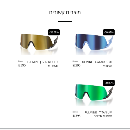
מוצרים קשורים
-30.09%
-30.09%
₪
565
₪
565
FULMINE | BLACK GOLD
FULMINE | GALAXY BLUE
₪
395
₪
395
MIRROR
MIRROR
-30.09%
₪
565
FULMINE | TITANIUM
₪
395
GREEN MIRROR