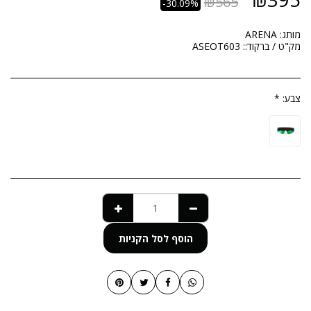
₪
565
-30.09%
מותג:
ARENA
מק"ט / ברקוד::
ASEOT603
צבע:
*
הוסף לסל הקניות