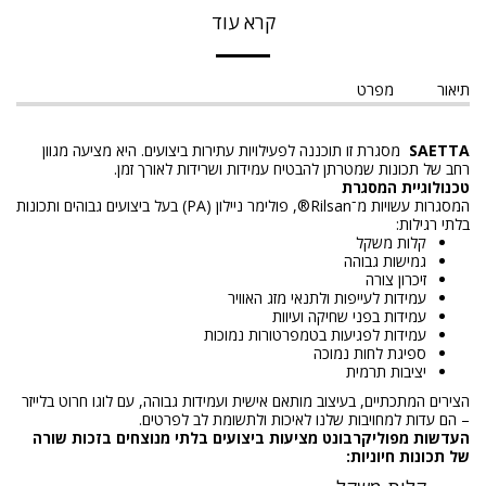
קרא עוד
תיאור
מפרט
SAETTA
מסגרת זו תוכננה לפעילויות עתירות ביצועים. היא מציעה מגוון
רחב של תכונות שמטרתן להבטיח עמידות ושרידות לאורך זמן.
טכנולוגיית המסגרת
המסגרות עשויות מ־Rilsan®, פולימר ניילון (PA) בעל ביצועים גבוהים ותכונות
בלתי רגילות:
קלות משקל
גמישות גבוהה
זיכרון צורה
עמידות לעייפות ולתנאי מזג האוויר
עמידות בפני שחיקה ועיוות
עמידות לפגיעות בטמפרטורות נמוכות
ספיגת לחות נמוכה
יציבות תרמית
הצירים המתכתיים, בעיצוב מותאם אישית ועמידות גבוהה, עם לוגו חרוט בלייזר
– הם עדות למחויבות שלנו לאיכות ולתשומת לב לפרטים.
העדשות מפוליקרבונט מציעות ביצועים בלתי מנוצחים בזכות שורה
של תכונות חיוניות: