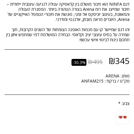
דגם NINFA הוא חיבור מושלם בין קלאסיקה עגולה לנגיעה עיצובית ייחודית –
חיבור שמייצג את רוח Arena בצורה הטהורה ביותר. המסגרת העגולה
והמאוזנת, בעיצוב יוניסקס אל-זמני, פוגשת את חיבורי הטמפל האייקוניים של
זהו דגם שמיישר קו עם מגמות האופנה הצומחות של השנים הקרובות, תוך
שמירה על בסיס עיצובי יציב וקלאסי. הבחירה המושלמת למי שמחפש איזון בין
תחכום נינוח לביטוי אישי עכשווי.
₪
345
₪
495
-30.3%
מותג:
ARENA
מק"ט / ברקוד::
ANFAM215
צבע:
*