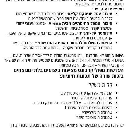
תחכום נינוח לביטוי אישי עכשווי.
מאפיינים עיקריים:
עיצוב עגול יוניסקס קלאסי
: פרופורציות מדויקות שמתאימות
לגברים ולנשים כאחד, עם קווים רכים שמחמיאים לפנים.
חיבורי טמפל חתימתיים מבית Arena
: אלמנט עיצובי ייחודי
שמשדר יוקרה, ספורטיביות וחדשנות.
סילואטה על-זמנית
: עיצוב שמתכתב עם דגמים אייקוניים של העבר,
אך עם מבט ברור לעתיד.
התאמה מושלמת למגמות האופנה החדשות
: צבעים מודרניים,
גימורים מוקפדים ונוכחות שקטה – שמתאימה לכל הופעה.
NINFA
הוא לא עוד דגם – זהו פרשנות מודרנית לקלאסיקה עולמית, עם
DNA איטלקי מובהק. אידיאלי לאנשים שמבינים שסטייל אמיתי הוא זה שנשאר
איתך, בלי מאמץ – אבל עם הרבה נוכחות.
העדשות מפוליקרבונט מציעות ביצועים בלתי מנוצחים
בזכות שורה של תכונות חיוניות:
קלות משקל
הגנה מלאה מקרינת UV (100%)
עמידות משופרת לשריטות
עמידות לפגיעות – פי 10 מעדשות פלסטיק רגילות
בהירות אופטית בדרגת איכות 1
טכנולוגיה פולרייזד*
טכנולוגיה פוטוכרומית*
עדשות הביצועים הגבוהים של Arena משלבות הדגשת צבעים וניגודיות. הן