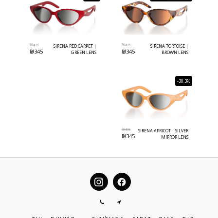
₪
495
₪
495
SIRENA RED CARPET |
SIRENA TORTOISE |
₪
345
₪
345
GREEN LENS
BROWN LENS
-30.3%
₪
495
SIRENA APRICOT | SILVER
₪
345
MIRROR LENS