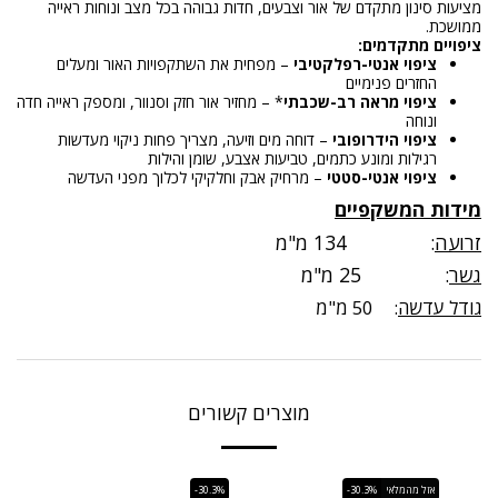
מציעות סינון מתקדם של אור וצבעים, חדות גבוהה בכל מצב ונוחות ראייה
ממושכת.
ציפויים מתקדמים:
ציפוי אנטי-רפלקטיבי
– מפחית את השתקפויות האור ומעלים
החזרים פנימיים
ציפוי מראה רב-שכבתי
* – מחזיר אור חזק וסנוור, ומספק ראייה חדה
ונוחה
ציפוי הידרופובי
– דוחה מים וזיעה, מצריך פחות ניקוי מעדשות
רגילות ומונע כתמים, טביעות אצבע, שומן והילות
ציפוי אנטי-סטטי
– מרחיק אבק וחלקיקי לכלוך מפני העדשה
מידות המשקפיים
זרועה
: 134 מ"מ
גשר
: 25 מ"מ
גודל עדשה
: 50 מ"מ
מוצרים קשורים
אזל מהמלאי
-30.3%
-30.3%