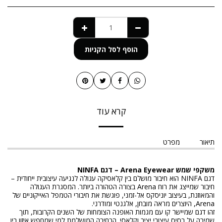
הוסף לסל הקניות
קרא עוד
תיאור
מפרט
משקפי שמש Arena Eyewear – דגם NINFA
דגם NINFA הוא חיבור מושלם בין קלאסיקה עגולה לנגיעה עיצובית ייחודית –
חיבור שמייצג את רוח Arena בצורה הטהורה ביותר. המסגרת העגולה
והמאוזנת, בעיצוב יוניסקס אל-זמני, פוגשת את חיבורי הטמפל האייקוניים של
Arena, היוצרים מראה מובחן, אלגנטי ומודרני.
זהו דגם שמיישר קו עם מגמות האופנה הצומחות של השנים הקרובות, תוך
שמירה על בסיס עיצובי יציב וקלאסי. הבחירה המושלמת למי שמחפש איזון בין