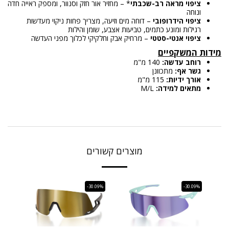
ציפוי מראה רב-שכבתי
* – מחזיר אור חזק וסנוור, ומספק ראייה חדה
ונוחה
ציפוי הידרופובי
– דוחה מים וזיעה, מצריך פחות ניקוי מעדשות
רגילות ומונע כתמים, טביעות אצבע, שומן והילות
ציפוי אנטי-סטטי
– מרחיק אבק וחלקיקי לכלוך מפני העדשה
מידות המשקפיים
רוחב עדשה:
140 מ"מ
גשר אף:
מתכוונן
אורך ידיות:
115 מ"מ
מתאים למידה:
M/L
מוצרים קשורים
-30.09%
-30.09%