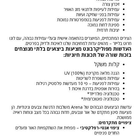
זיכרון צורה
עמידות לעייפות ולתנאי מזג האוויר
עמידות בפני שחיקה ועיוות
עמידות לפגיעות בטמפרטורות נמוכות
ספיגת לחות נמוכה
יציבות תרמית
הצירים המתכתיים, המיוצרים בהתאמה אישית ובעלי עמידות גבוהה, עם לוגו
חרוט בלייזר – מהווים עדות למחויבות שלנו לאיכות ולדיוק בפרטים.
העדשות מפוליקרבונט מציעות ביצועים בלתי מנוצחים
בזכות שורה של תכונות חיוניות:
קלות משקל
הגנה מלאה מקרינת UV (100%)
עמידות משופרת לשריטות
עמידות לפגיעות – פי 10 מעדשות פלסטיק רגילות
בהירות אופטית בדרגת איכות 1
טכנולוגיה פולרייזד*
טכנולוגיה פוטוכרומית*
עדשות הביצועים הגבוהים של Arena משלבות הדגשת צבעים וניגודיות. הן
מציעות סינון מתקדם של אור וצבעים, חדות גבוהה בכל מצב ונוחות ראייה
ממושכת.
ציפויים מתקדמים:
ציפוי אנטי-רפלקטיבי
– מפחית את השתקפויות האור ומעלים
החזרים פנימיים