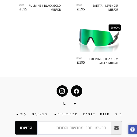
₪
565
₪
565
FULMINE | BLACK GOLD
SAETTA | LEVENDER
₪
395
₪
395
MIRROR
MIRROR
-30.09%
₪
565
FULMINE | TITANIUM
₪
395
GREEN MIRROR
בית
חנות
דגמים
טכנולוגיה
מבצעים
עוד
הרשמו