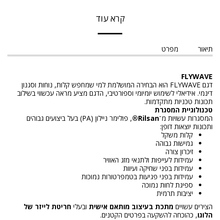
קרא עוד
תיאור
מפרט
FLYWAVE
דגם FLYWAVE הוא הבחירה המושלמת למי שמחפש קלות, נוחות וסגנון
דינמי. אידיאלי לשימוש יומיומי וספורטיבי, הדגם מציע מראה עכשווי בשילוב
תכונות טכניות מתקדמות.
טכנולוגיית המסגרת
המסגרות עשויות מ־
Rilsan®
, פולימר ניילון (PA) בעל ביצועים גבוהים
ותכונות יוצאות דופן:
קלות משקל
גמישות גבוהה
זיכרון צורה
עמידות לעייפות ולתנאי מזג האוויר
עמידות בפני שחיקה ועיוות
עמידות בפני פגיעות בטמפרטורות נמוכות
ספיגת לחות נמוכה
יציבות תרמית
הצירים עשויים
מתכת בעיצוב מותאם אישית
ובעלי
חריטת לייזר של
הלוגו
, כהוכחה להשקעה בפרטים הקטנים.