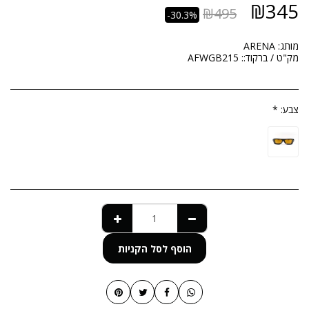
₪
345
₪
495
-30.3%
מותג:
ARENA
מק"ט / ברקוד::
AFWGB215
צבע:
*
הוסף לסל הקניות