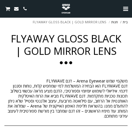
בית
חנות
FLYAWAY GLOSS BLACK | GOLD MIRROR LENS
FLYAWAY GLOSS BLACK
| GOLD MIRROR LENS
דגם FLYWAVE הוא הבחירה המושלמת למי שמחפש קלות, נוחות וסגנון
דינמי. אידיאלי לשימוש יומיומי וספורטיבי, הדגם מציע מראה עכשווי בשילוב
תכונות טכניות מתקדמות. דגם FLYWAVE מביא את הרוח האיטלקית
האותנטית אל הרחוב, עם סילואטה מרובעת, עיצוב אלגנטי וסטייל שלא ניתן
להתעלם ממנו. בהשראת חליפת האימון האייקונית של Arena – שמלווה את
המותג עוד מימיו הראשונים – זהו דגם שמחבר בין מורשת ספורטיבית לעיצוב
עירוני מתוחכם.