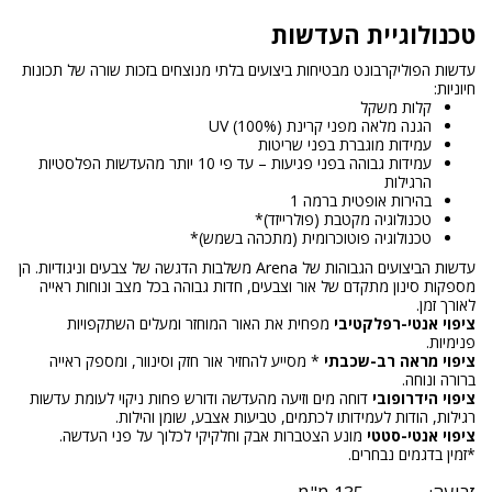
טכנולוגיית העדשות
עדשות הפוליקרבונט מבטיחות ביצועים בלתי מנוצחים בזכות שורה של תכונות
חיוניות:
קלות משקל
הגנה מלאה מפני קרינת UV (100%)
עמידות מוגברת בפני שריטות
עמידות גבוהה בפני פגיעות – עד פי 10 יותר מהעדשות הפלסטיות
הרגילות
בהירות אופטית ברמה 1
טכנולוגיה מקטבת (פולרייזד)*
טכנולוגיה פוטוכרומית (מתכהה בשמש)*
עדשות הביצועים הגבוהות של Arena משלבות הדגשה של צבעים וניגודיות. הן
מספקות סינון מתקדם של אור וצבעים, חדות גבוהה בכל מצב ונוחות ראייה
לאורך זמן.
ציפוי אנטי-רפלקטיבי
מפחית את האור המוחזר ומעלים השתקפויות
פנימיות.
ציפוי מראה רב-שכבתי
* מסייע להחזיר אור חזק וסינוור, ומספק ראייה
ברורה ונוחה.
ציפוי הידרופובי
דוחה מים וזיעה מהעדשה ודורש פחות ניקוי לעומת עדשות
רגילות, הודות לעמידותו לכתמים, טביעות אצבע, שומן והילות.
ציפוי אנטי-סטטי
מונע הצטברות אבק וחלקיקי לכלוך על פני העדשה.
*זמין בדגמים נבחרים.